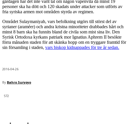
gårdagen har det inte varit tal om någon vapenvila då minst 19
personer ska ha dött och 120 skadats under attacker som utförts av
fria syriska armen mot områden styrda av regimen.
Området Sulaymaniyah, vars befolkning utgörs till störst del av
syrianer (araméer) och andra kristna minoriteter drabbades hårt och
minst 8 barn ska ha funnits bland de civila som mist sina liv. Den
Syrisk Ortodoxa kyrkans patriark mor Ignatius Aphrem II besökte
förra månaden staden för att skänka hopp om en tryggare framtid för
sin församling i staden,
vars biskop kidnappades för tre år sedan.
2016-04-26
By
Bahro Suryoyo
572
© Bahro Suryoyo
COOKIES
KONTAKTA REDAKTIONEN