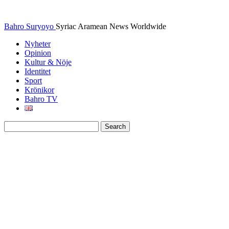
Bahro Suryoyo
Syriac Aramean News Worldwide
Nyheter
Opinion
Kultur & Nöje
Identitet
Sport
Krönikor
Bahro TV