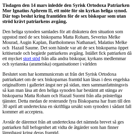
Tisdagen den 14 mars inledde den Syrisk Ortodoxa Patriarken
Mor Ignatius Aphrem II, ett möte för sin kyrkas heliga synod.
Där togs beslut kring framtiden för de sex biskopar som utan
ströd krävt patriarkens avgång.
Den heliga synoden samlades för att diskutera den situation som
uppstod med de sex biskoparna Matta Roham, Severius Melke
Mourad, Augin Kaplan, Bartholomeus Nathanael, Malatius Melke
och Hazail Saume. Det som hände var att de sex biskoparna öppet
kritiserade och begärde patriarkens avgång. Istället fick patriarken då
ett mycket
stort stöd
från alla andra biskopar, kyrkans medlemmar
och syrianska (arameiska) organisationer i världen
Beslutet som har kommunicerats ut från det Syrisk Ortodoxa
patriarkatet om de sex biskoparnas framtid kan läsas i dess engelska
originalform i galleriet ängst ner på sidan, men sammanfattningsvis
så kan man läsa att den heliga synoden har bestämt att stänga av
biskoparna Matta Roham och Hazail Suomi från alla prästerliga
tjänster. Detta medan de resterande fyra Biskoparna har fram till den
30 april att underteckna en skriftliga ursäkt som synoden i sådant fall
kommer att acceptera.
Avstår de däremot från att underteckna det nämnda brevet så ges
patriarken full befogenhet att vidta de åtgärder som han finner
lämpligast kring deras framtid.