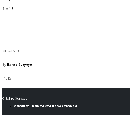
1
of 3
2017-03-19
By
Bahro Suryoyo
1515
© Bahro Suryoyo
COOKIES
KONTAKTA REDAKTIONEN