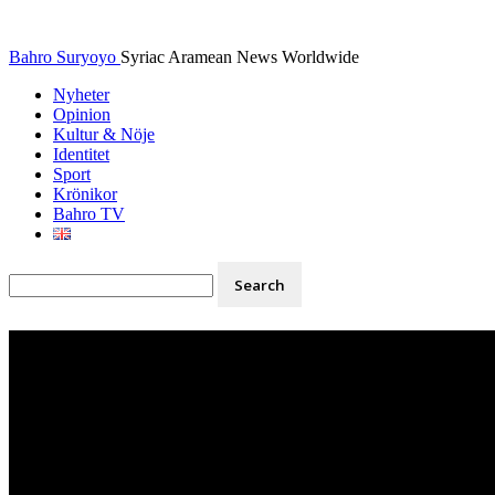
Bahro Suryoyo
Syriac Aramean News Worldwide
Nyheter
Opinion
Kultur & Nöje
Identitet
Sport
Krönikor
Bahro TV