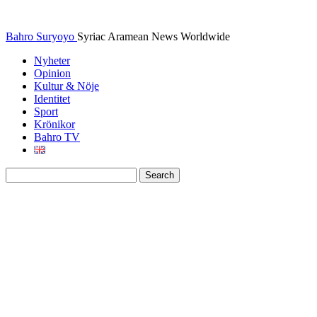
Bahro Suryoyo
Syriac Aramean News Worldwide
Nyheter
Opinion
Kultur & Nöje
Identitet
Sport
Krönikor
Bahro TV