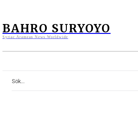
BAHRO SURYOYO
Syriac Aramean News Worldwide
Nyheter
Opinion
Kultur & 
Sök...