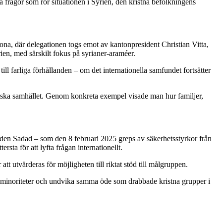
frågor som rör situationen i Syrien, den kristna befolkningens
zona, där delegationen togs emot av kantonpresident Christian Vitta,
ien, med särskilt fokus på syrianer-araméer.
ll farliga förhållanden – om det internationella samfundet fortsätter
iziska samhället. Genom konkreta exempel visade man hur familjer,
taden Sadad – som den 8 februari 2025 greps av säkerhetsstyrkor från
ta för att lyfta frågan internationellt.
 utvärderas för möjligheten till riktat stöd till målgruppen.
dda minoriteter och undvika samma öde som drabbade kristna grupper i