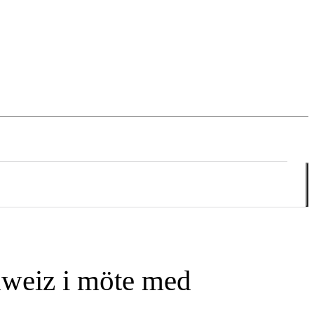
Bahro TV
hweiz i möte med