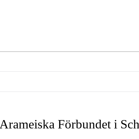
öje
Identitet
Sport
Krönikor
 Arameiska Förbundet i Sc