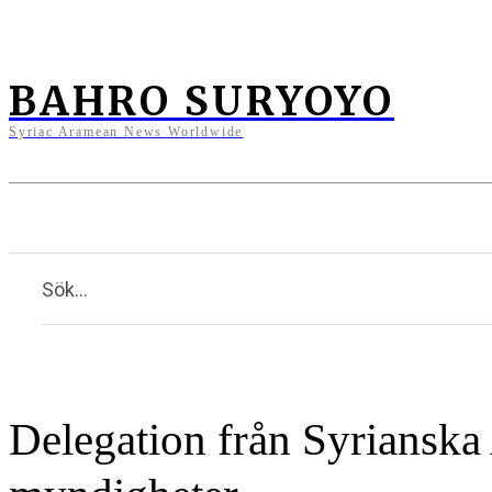
BAHRO SURYOYO
Syriac Aramean News Worldwide
Nyheter
Opinion
Kultur & N
Sök...
Delegation från Syrianska