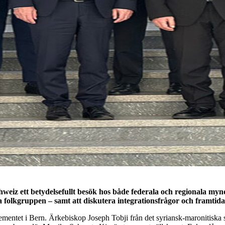
iz ett betydelsefullt besök hos både federala och regionala myn
ka folkgruppen – samt att diskutera integrationsfrågor och framtid
mentet i Bern. Ärkebiskop Joseph Tobji från det syriansk-maronitiska 