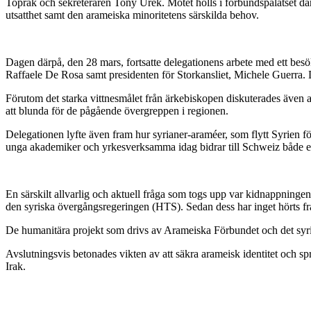
Toprak och sekreteraren Tony Urek. Mötet hölls i förbundspalatset dä
utsatthet samt den arameiska minoritetens särskilda behov.
Dagen därpå, den 28 mars, fortsatte delegationens arbete med ett besök
Raffaele De Rosa samt presidenten för Storkansliet, Michele Guerra. Di
Förutom det starka vittnesmålet från ärkebiskopen diskuterades även asy
att blunda för de pågående övergreppen i regionen.
Delegationen lyfte även fram hur syrianer-araméer, som flytt Syrien f
unga akademiker och yrkesverksamma idag bidrar till Schweiz både e
En särskilt allvarlig och aktuell fråga som togs upp var kidnappninge
den syriska övergångsregeringen (HTS). Sedan dess har inget hörts från
De humanitära projekt som drivs av Arameiska Förbundet och det syrian
Avslutningsvis betonades vikten av att säkra arameisk identitet och sp
Irak.