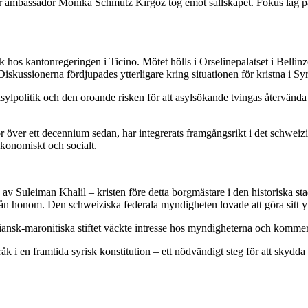
r ambassadör Monika Schmutz Kirgöz tog emot sällskapet. Fokus låg på 
 hos kantonregeringen i Ticino. Mötet hölls i Orselinepalatset i Bellin
skussionerna fördjupades ytterligare kring situationen för kristna i Syr
lpolitik och den oroande risken för att asylsökande tvingas återvända ti
ör över ett decennium sedan, har integrerats framgångsrikt i det schwe
konomiskt och socialt.
n av Suleiman Khalil – kristen före detta borgmästare i den historiska s
 honom. Den schweiziska federala myndigheten lovade att göra sitt ytters
sk-maronitiska stiftet väckte intresse hos myndigheterna och kommer att
råk i en framtida syrisk konstitution – ett nödvändigt steg för att sky