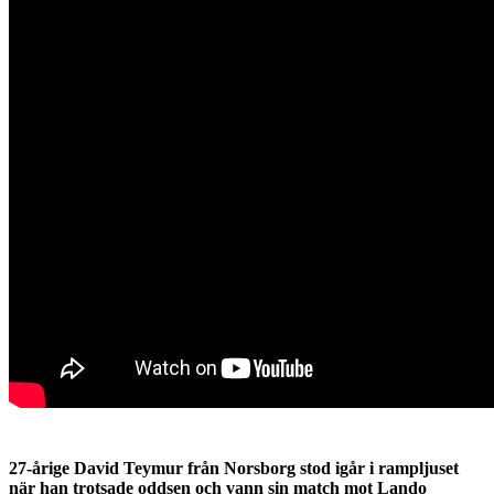
27-årige David Teymur från Norsborg stod igår i rampljuset
när han trotsade oddsen och vann sin match mot Lando