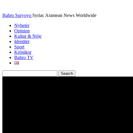
Bahro Suryoyo
Syriac Aramean News Worldwide
Nyheter
Opinion
Kultur & Nöje
Identitet
Sport
Krönikor
Bahro TV