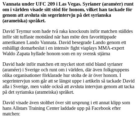
Vannata under UFC 209 i Las Vegas. Syrianer (araméer) runt
om i världen visade sitt stöd för honom, vilket han tackade för
genom att avsluta sin segerintervju på det syrianska
(arameiska) språket.
David Teymur som hade två raka knockouts inför matchen ställdes
inför sitt tuffaste motstånd när han möte den favorittippade
amerikanen Lando Vannata. David besegrade Lando genom ett
enhälligt domarbeslut i en intensiv fight viaplays MMA-expert
Waldo Zapata hyllade honom som en ny svensk stjärna
David hade inför matchen ett mycket stort stöd bland syrianer
(araméer) i Sverige och runt om i världen, där även folkgruppens
olika organisationer förklarade hur stolta de är över honom. I
segerintervjun som går att se längst uppe i artikeln så tackade David
alla i Sverige, men valde också att avsluta intervjun genom att tacka
på det syrianska (arameiska) språket.
David visade även stolthet över sitt ursprung i ett annat klipp som
hans Allstars Training Center laddade upp på Facebook efter
matchen: