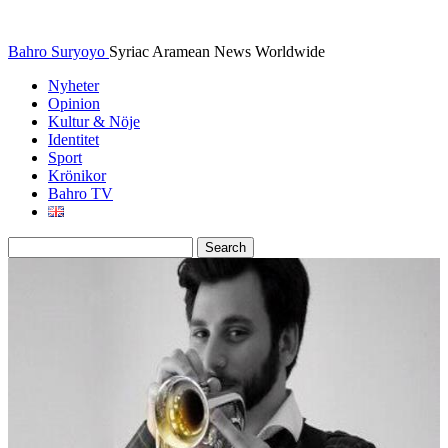
Bahro Suryoyo
Syriac Aramean News Worldwide
Nyheter
Opinion
Kultur & Nöje
Identitet
Sport
Krönikor
Bahro TV