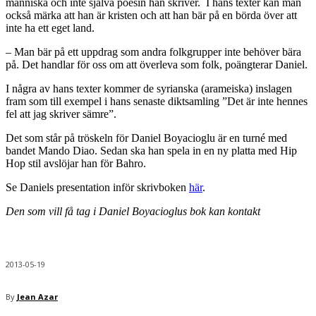
människa och inte själva poesin han skriver. I hans texter kan man
också märka att han är kristen och att han bär på en börda över att
inte ha ett eget land.
– Man bär på ett uppdrag som andra folkgrupper inte behöver bära
på. Det handlar för oss om att överleva som folk, poängterar Daniel.
I några av hans texter kommer de syrianska (arameiska) inslagen
fram som till exempel i hans senaste diktsamling ”Det är inte hennes
fel att jag skriver sämre”.
Det som står på tröskeln för Daniel Boyacioglu är en turné med
bandet Mando Diao. Sedan ska han spela in en ny platta med Hip
Hop stil avslöjar han för Bahro.
Se Daniels presentation inför skrivboken
här
.
Den som vill få tag i Daniel Boyacioglus bok kan kontakt
2013-05-19
By
Jean Azar