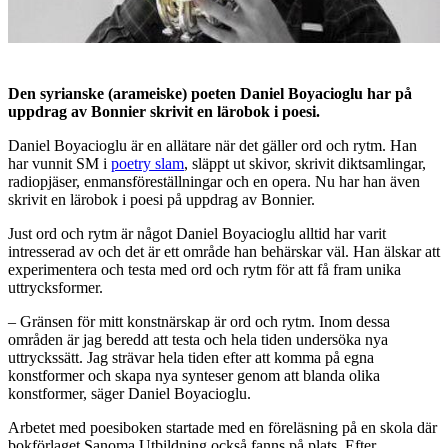
Den syrianske (arameiske) poeten Daniel Boyacioglu har på
uppdrag av Bonnier skrivit en lärobok i poesi.
Daniel Boyacioglu är en allätare när det gäller ord och rytm. Han
har vunnit SM i
poetry slam
, släppt ut skivor, skrivit diktsamlingar,
radiopjäser, enmansföreställningar och en opera. Nu har han även
skrivit en lärobok i poesi på uppdrag av Bonnier.
Just ord och rytm är något Daniel Boyacioglu alltid har varit
intresserad av och det är ett område han behärskar väl. Han älskar att
experimentera och testa med ord och rytm för att få fram unika
uttrycksformer.
– Gränsen för mitt konstnärskap är ord och rytm. Inom dessa
områden är jag beredd att testa och hela tiden undersöka nya
uttryckssätt. Jag strävar hela tiden efter att komma på egna
konstformer och skapa nya synteser genom att blanda olika
konstformer, säger Daniel Boyacioglu.
Arbetet med poesiboken startade med en föreläsning på en skola där
bokförlaget Sanoma Utbildning också fanns på plats. Efter