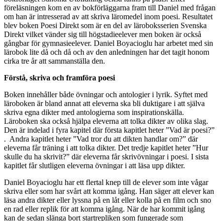
föreläsningen kom en av bokförläggarna fram till Daniel med frågan
om han är intresserad av att skriva läromedel inom poesi. Resultatet
blev boken Poesi Direkt som är en del av läroboksserien Svenska
Direkt vilket vänder sig till högstadieelever men boken är också
gångbar för gymnasieelever. Daniel Boyacioglu har arbetet med sin
lärobok lite då och då och av den anledningen har det tagit honom
cirka tre år att sammanställa den.
Förstå, skriva och framföra poesi
Boken innehåller både övningar och antologier i lyrik. Syftet med
läroboken är bland annat att eleverna ska bli duktigare i att själva
skriva egna dikter med antologierna som inspirationskälla.
Läroboken ska också hjälpa eleverna att tolka dikter av olika slag.
Den är indelad i fyra kapitel där första kapitlet heter ”Vad är poesi?”
. Andra kapitlet heter ”Vad tror du att dikten handlar om?” där
eleverna får träning i att tolka dikter. Det tredje kapitlet heter ”Hur
skulle du ha skrivit?” där eleverna får skrivövningar i poesi. I sista
kapitlet får slutligen eleverna övningar i att läsa upp dikter.
Daniel Boyacioglu har ett flertal knep till de elever som inte vågar
skriva eller som har svårt att komma igång. Han säger att elever kan
läsa andra dikter eller lyssna på en låt eller kolla på en film och sno
en rad eller replik för att komma igång. När de har kommit igång
kan de sedan slänga bort startrepliken som fungerade som