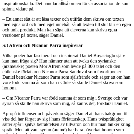
inspirationskälla. Det handlar alltså om en första association de kan
spinna vidare på.
– Ett annat sätt är att läsa texter och utifrån dem skriva om texten
med egna ord och med eget innehåll så att texten till slut blir en egen
och unik produkt. Man kan säga att eleverna kan skriva egna
versioner på texter, säger Daniel.
S:t Afrem och Nicanor Parra inspirerar
Vilka poeter har fascinerat och inspirerat Daniel Boyacioglu själv
kan man fråga sig? Han nämner utan att tveka den syrianske
(arameiske) poeten Mor Afrem som levde på 300-talet och den
chilenske författaren Nicanor Parra Sandoval som favoritpoeter.
Daniel betraktar Nicanor Parra som själsfrände och säger att om han
vore född samma år som han i Chile så skulle Daniel skriva som
honom.
– Om Nicanor Parra var född samma år som mig i Sverige och var
syrian så skulle han skriva som mig, så känns det, förklarar Daniel.
Apropå influenser och påverkan säger Daniel att hans bakgrund till
viss del har färgat av sig i hans författarskap. Hans tvåspråkighet
sätter spår i själva betraktelsen av tillvaron och hur man tänker kring
språk. Men att vara syrian (aramé) har bara påverkat honom som