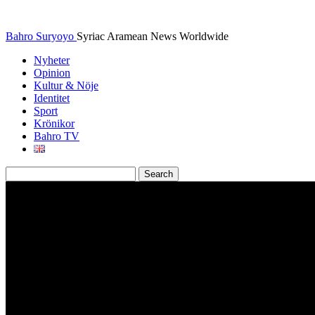
Bahro Suryoyo
Syriac Aramean News Worldwide
Nyheter
Opinion
Kultur & Nöje
Identitet
Sport
Krönikor
Bahro TV