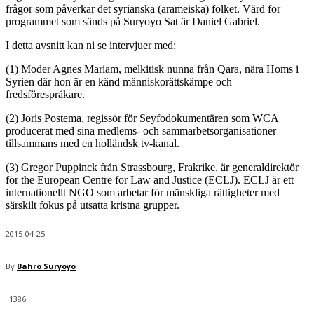
frågor som påverkar det syrianska (arameiska) folket. Värd för
programmet som sänds på Suryoyo Sat är Daniel Gabriel.
I detta avsnitt kan ni se intervjuer med:
(1) Moder Agnes Mariam, melkitisk nunna från Qara, nära Homs i
Syrien där hon är en känd människorättskämpe och
fredsförespråkare.
(2) Joris Postema, regissör för Seyfodokumentären som WCA
producerat med sina medlems- och sammarbetsorganisationer
tillsammans med en holländsk tv-kanal.
(3) Gregor Puppinck från Strassbourg, Frakrike, är generaldirektör
för the European Centre for Law and Justice (ECLJ). ECLJ är ett
internationellt NGO som arbetar för mänskliga rättigheter med
särskilt fokus på utsatta kristna grupper.
2015-04-25
By
Bahro Suryoyo
1386