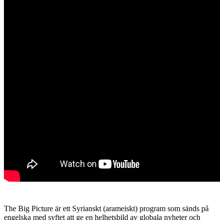
The Big Picture är ett Syrianskt (arameiskt) program som sänds på
engelska med syftet att ge en helhetsbild av globala nyheter och