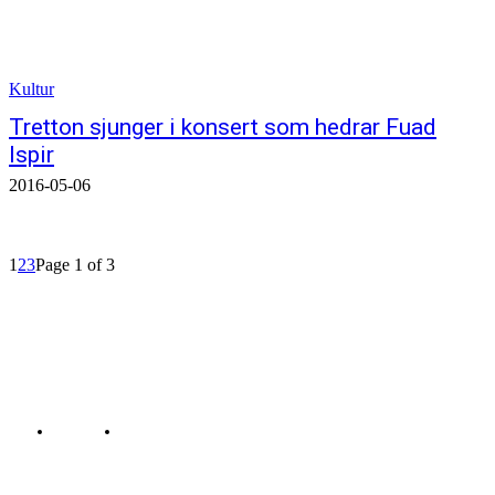
Kultur
Tretton sjunger i konsert som hedrar Fuad
Ispir
2016-05-06
1
2
3
Page 1 of 3
© Bahro Suryoyo
COOKIES
KONTAKTA REDAKTIONEN