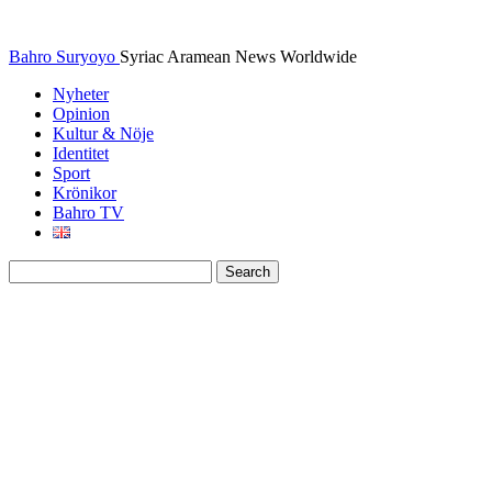
Bahro Suryoyo
Syriac Aramean News Worldwide
Nyheter
Opinion
Kultur & Nöje
Identitet
Sport
Krönikor
Bahro TV