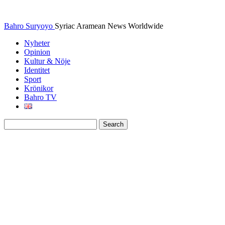
Bahro Suryoyo
Syriac Aramean News Worldwide
Nyheter
Opinion
Kultur & Nöje
Identitet
Sport
Krönikor
Bahro TV