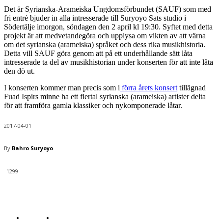
Det är Syrianska-Arameiska Ungdomsförbundet (SAUF) som med
fri entré bjuder in alla intresserade till Suryoyo Sats studio i
Södertälje imorgon, söndagen den 2 april kl 19:30. Syftet med detta
projekt är att medvetandegöra och upplysa om vikten av att värna
om det syrianska (arameiska) språket och dess rika musikhistoria.
Detta vill SAUF göra genom att på ett underhållande sätt låta
intresserade ta del av musikhistorian under konserten för att inte låta
den dö ut.
I konserten kommer man precis som i
förra årets konsert
tillägnad
Fuad Ispirs minne ha ett flertal syrianska (arameiska) artister delta
för att framföra gamla klassiker och nykomponerade låtar.
2017-04-01
By
Bahro Suryoyo
1299
© Bahro Suryoyo
COOKIES
KONTAKTA REDAKTIONEN