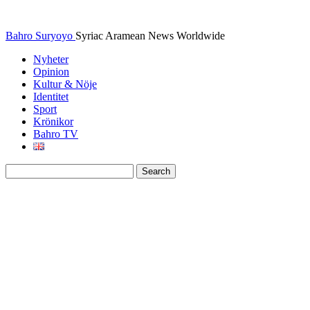
Bahro Suryoyo
Syriac Aramean News Worldwide
Nyheter
Opinion
Kultur & Nöje
Identitet
Sport
Krönikor
Bahro TV