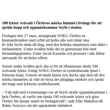
100 lyktor svävade i Örebros mörka himmel i fredags för att
sprida hopp och uppmärksamma Seyfo i staden.
Fredagen den 27 mars, arrangerade SOKU-Örebro en
ljusmanifestation med syftet att hedra alla som miste sina
liv från Seyfo ända till idag, med den kritiska situationen som råder i
mellanöstern. Under kvällen hölls det en gemensam bön med
församlingsprästen, Fader Jacob Kasselia och personer i alla åldrar
närvarade för att hedra offren.
Senare under kvällen gick alla ut för att tillsammans tända 100
svävande lyktor. Enligt SOKU-Örebro så symboliserade ljuset i
lyktorna hopp. Genom att tända ljusen och skicka upp dem till den
mörka himmelen så ville de bryta det påtagliga mörkret och sprida
det hopp som lyktorna symboliserade.
– Vårt mål med evenemanget var att Seyfo skulle uppmärksammas i
hela Örebro, så varför inte tända 100 svävande lyktor och göra
Örebro lite ljusare under en fredagskväll?, sade Ellie Makdissi till
Bahro Suryoyo om det uppskattade initiativet.