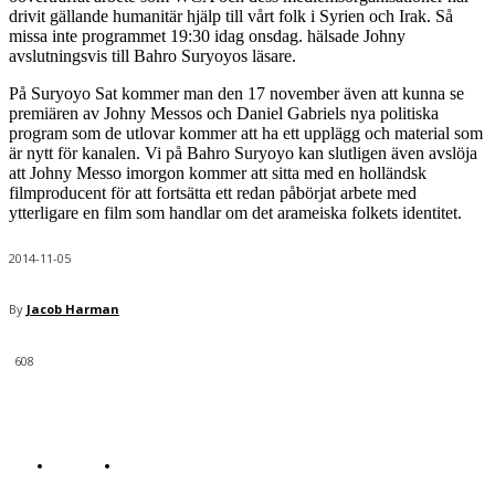
drivit gällande humanitär hjälp till vårt folk i Syrien och Irak. Så
missa inte programmet 19:30 idag onsdag. hälsade Johny
avslutningsvis till Bahro Suryoyos läsare.
På Suryoyo Sat kommer man den 17 november även att kunna se
premiären av Johny Messos och Daniel Gabriels nya politiska
program som de utlovar kommer att ha ett upplägg och material som
är nytt för kanalen. Vi på Bahro Suryoyo kan slutligen även avslöja
att Johny Messo imorgon kommer att sitta med en holländsk
filmproducent för att fortsätta ett redan påbörjat arbete med
ytterligare en film som handlar om det arameiska folkets identitet.
2014-11-05
By
Jacob Harman
608
© Bahro Suryoyo
COOKIES
KONTAKTA REDAKTIONEN