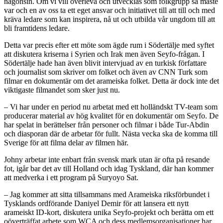
någonsin. Om vi vill överleva och utvecklas som folkgrupp så måste
var och en av oss ta ett eget ansvar och initiativet till att till och med
kräva ledare som kan inspirera, nå ut och utbilda vår ungdom till att
bli framtidens ledare.
Detta var precis efter ett möte som ägde rum i Södertälje med syftet
att diskutera kriserna i Syrien och Irak men även Seyfo-frågan. I
Södertälje hade han även blivit intervjuad av en turkisk författare
och journalist som skriver om folket och även av CNN Turk som
filmar en dokumentär om det arameiska folket. Detta är dock inte det
viktigaste filmandet som sker just nu.
– Vi har under en period nu arbetat med ett holländskt TV-team som
producerar material av hög kvalitet för en dokumentär om Seyfo. De
har spelat in berättelser från personer och filmar i både Tur-Abdin
och diasporan där de arbetar för fullt. Nästa vecka ska de komma till
Sverige för att filma delar av filmen här.
Johny arbetar inte enbart från svensk mark utan är ofta på resande
fot, igår bar det av till Holland och idag Tyskland, där han kommer
att medverka i ett program på Suryoyo Sat.
– Jag kommer att sitta tillsammans med Arameiska riksförbundet i
Tysklands ordförande Daniyel Demir för att lansera ett nytt
arameiskt ID-kort, diskutera unika Seyfo-projekt och berätta om ett
oöverträffat arbete som WCA och dess medlemsorganisationer har