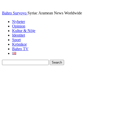
Bahro Suryoyo
Syriac Aramean News Worldwide
Nyheter
Opinion
Kultur & Nöje
Identitet
Sport
Krönikor
Bahro TV