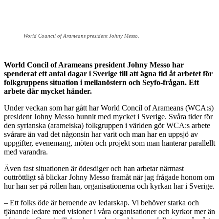
World Council of Arameans president Johny Messo.
World Concil of Arameans president Johny Messo har
spenderat ett antal dagar i Sverige till att ägna tid åt arbetet för
folkgruppens situation i mellanöstern och Seyfo-frågan. Ett
arbete där mycket händer.
Under veckan som har gått har World Concil of Arameans (WCA:s)
president Johny Messo hunnit med mycket i Sverige. Svåra tider för
den syrianska (arameiska) folkgruppen i världen gör WCA:s arbete
svårare än vad det någonsin har varit och man har en uppsjö av
uppgifter, evenemang, möten och projekt som man hanterar parallellt
med varandra.
Även fast situationen är ödesdiger och han arbetar närmast
outtröttligt så blickar Johny Messo framåt när jag frågade honom om
hur han ser på rollen han, organisationerna och kyrkan har i Sverige.
– Ett folks öde är beroende av ledarskap. Vi behöver starka och
tjänande ledare med visioner i våra organisationer och kyrkor mer än