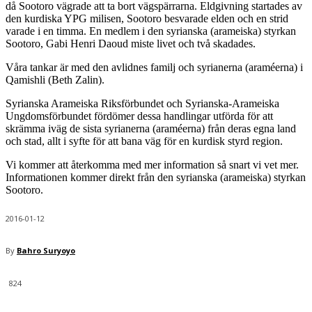
då Sootoro vägrade att ta bort vägspärrarna. Eldgivning startades av
den kurdiska YPG milisen, Sootoro besvarade elden och en strid
varade i en timma. En medlem i den syrianska (arameiska) styrkan
Sootoro, Gabi Henri Daoud miste livet och två skadades.
Våra tankar är med den avlidnes familj och syrianerna (araméerna) i
Qamishli (Beth Zalin).
Syrianska Arameiska Riksförbundet och Syrianska-Arameiska
Ungdomsförbundet fördömer dessa handlingar utförda för att
skrämma iväg de sista syrianerna (araméerna) från deras egna land
och stad, allt i syfte för att bana väg för en kurdisk styrd region.
Vi kommer att återkomma med mer information så snart vi vet mer.
Informationen kommer direkt från den syrianska (arameiska) styrkan
Sootoro.
2016-01-12
By
Bahro Suryoyo
824