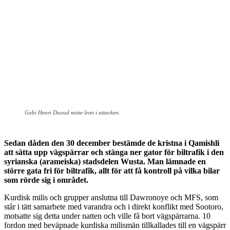
Gabi Henri Daoud miste livet i attacken.
Sedan dåden den 30 december bestämde de kristna i Qamishli
att sätta upp vägspärrar och stänga ner gator för biltrafik i den
syrianska (arameiska) stadsdelen Wusta. Man lämnade en
större gata fri för biltrafik, allt för att få kontroll på vilka bilar
som rörde sig i området.
Kurdisk milis och grupper anslutna till Dawronoye och MFS, som
står i tätt samarbete med varandra och i direkt konflikt med Sootoro,
motsatte sig dett
a under natten och ville få bort vägspärrarna. 10
fordon med beväpnade kurdiska milismän tillkallades till en vägspärr