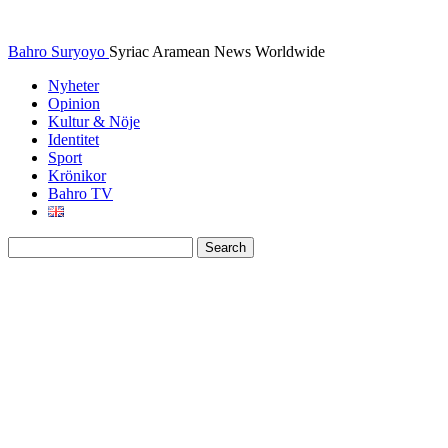
Bahro Suryoyo
Syriac Aramean News Worldwide
Nyheter
Opinion
Kultur & Nöje
Identitet
Sport
Krönikor
Bahro TV