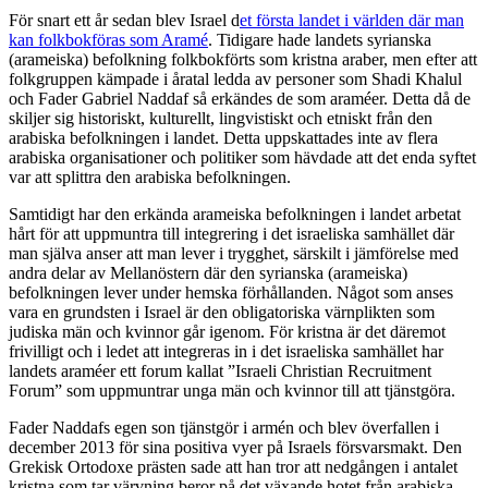
För snart ett år sedan blev Israel d
et första landet i världen där man
kan folkbokföras som Aramé
. Tidigare hade landets syrianska
(arameiska) befolkning folkbokförts som kristna araber, men efter att
folkgruppen kämpade i åratal ledda av personer som Shadi Khalul
och Fader Gabriel Naddaf så erkändes de som araméer. Detta då de
skiljer sig historiskt, kulturellt, lingvistiskt och etniskt från den
arabiska befolkningen i landet. Detta uppskattades inte av flera
arabiska organisationer och politiker som hävdade att det enda syftet
var att splittra den arabiska befolkningen.
Samtidigt har den erkända arameiska befolkningen i landet arbetat
hårt för att uppmuntra till integrering i det israeliska samhället där
man själva anser att man lever i trygghet, särskilt i jämförelse med
andra delar av Mellanöstern där den syrianska (arameiska)
befolkningen lever under hemska förhållanden. Något som anses
vara en grundsten i Israel är den obligatoriska värnplikten som
judiska män och kvinnor går igenom. För kristna är det däremot
frivilligt och i ledet att integreras in i det israeliska samhället har
landets araméer ett forum kallat ”Israeli Christian Recruitment
Forum” som uppmuntrar unga män och kvinnor till att tjänstgöra.
Fader Naddafs egen son tjänstgör i armén och blev överfallen i
december 2013 för sina positiva vyer på Israels försvarsmakt. Den
Grekisk Ortodoxe prästen sade att han tror att nedgången i antalet
kristna som tar värvning beror på det växande hotet från arabiska