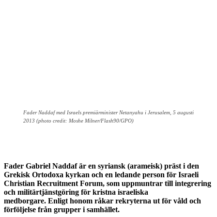
Fader Naddaf med Israels premiärminister Netanyahu i Jerusalem, 5 augusti
2013 (photo credit: Moshe Milner/Flash90/GPO)
Fader Gabriel Naddaf är en syriansk (arameisk) präst i den
Grekisk Ortodoxa kyrkan och en ledande person för Israeli
Christian Recruitment Forum, som uppmuntrar till integrering
och militärtjänstgöring för kristna israeliska
medborgare. Enligt honom råkar rekryterna ut för våld och
förföljelse från grupper i samhället.