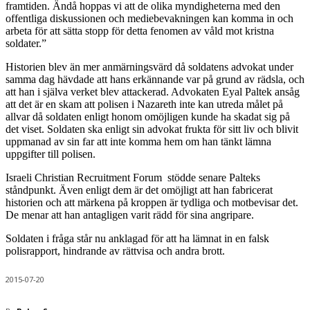
framtiden. Ändå hoppas vi att de olika myndigheterna med den
offentliga diskussionen och mediebevakningen kan komma in och
arbeta för att sätta stopp för detta fenomen av våld mot kristna
soldater.”
Historien blev än mer anmärningsvärd då soldatens advokat under
samma dag hävdade att hans erkännande var på grund av rädsla, och
att han i själva verket blev attackerad. Advokaten Eyal Paltek ansåg
att det är en skam att polisen i Nazareth inte kan utreda målet på
allvar då soldaten enligt honom omöjligen kunde ha skadat sig på
det viset. Soldaten ska enligt sin advokat frukta för sitt liv och blivit
uppmanad av sin far att inte komma hem om han tänkt lämna
uppgifter till polisen.
Israeli Christian Recruitment Forum stödde senare Palteks
ståndpunkt. Även enligt dem är det omöjligt att han fabricerat
historien och att märkena på kroppen är tydliga och motbevisar det.
De menar att han antagligen varit rädd för sina angripare.
Soldaten i fråga står nu anklagad för att ha lämnat in en falsk
polisrapport, hindrande av rättvisa och andra brott.
2015-07-20