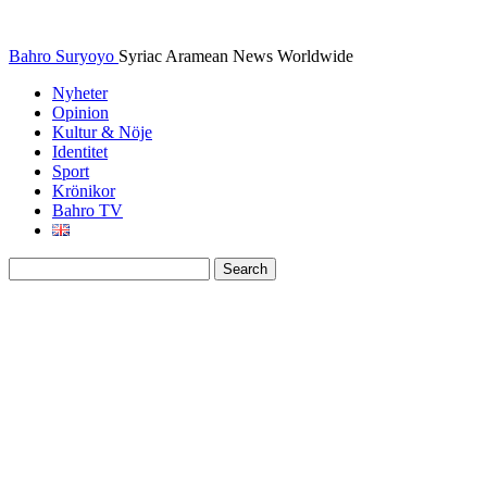
Bahro Suryoyo
Syriac Aramean News Worldwide
Nyheter
Opinion
Kultur & Nöje
Identitet
Sport
Krönikor
Bahro TV