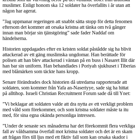
muslimer. Enligt honom ska 12 soldater ha överfallits i år utan att
någon har agerat.
”Jag uppmanar regeringen att snabbt sätta stopp för detta fenomen
eftersom det kommer att orsaka kristna att tänka om två gånger
innan man börjar sin tjänstgöring” sade fader Naddaf om
händelserna.
Historien uppdagades efter en kristen soldat påstådde sig ha blivit
attackerad av ett gäng muslimska ungdomar. Han berättade för
polisen att han blev attackerad i väntan på en buss i Nasaret Illit där
han bar sin uniform. Han behandlades i Poriyah sjukhuset i Tiberias
med blåmärken som täckte hans kropp.
Senare förändrades dock historien då utredarna rapporterade att
soldaten, som kommer från Yafa an-Naseriyye, sade sig ha hittat
på alltihop. Israeli Christian Recruitment Forum sade då till Ynet:
”Vi beklagar att soldaten valde att dra nytta av ett verkligt problem
med våld som förekommer, och som kristna soldater måste ta itu
med, för sina egna okända personliga intressen.
”Under de senaste sex månaderna har det förekommit flera verkliga
fall av våldsamma överfall mot kristna soldater och det är en skam
att frågan förs till ljus med ett fiktiv fall som kan orsaka skador i