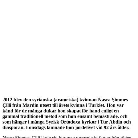
2012 blev den syrianska (arameiska) kvinnan Nasra Şimmes
Çilli från Mardin utsett till årets kvinna i Turkiet. Hon var
känd för de många dukar hon skapat för hand enligt en
gammal traditionell metod som hon ensamt bemästrade, och
som hänger i många Syrisk Ortodoxa kyrkor i Tur Abdin och
diasporan. I onsdags lämnade hon jordelivet vid 92 års ålder.
Nasra Şimmes Çilli lärde sig hur man pressade in färger från rötter