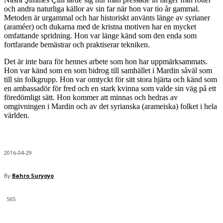
och andra naturliga källor av sin far när hon var tio år gammal.
Metoden är urgammal och har historiskt använts länge av syrianer
(araméer) och dukarna med de kristna motiven har en mycket
omfattande spridning. Hon var länge känd som den enda som
fortfarande bemästrar och praktiserar tekniken.
Det är inte bara för hennes arbete som hon har uppmärksammats.
Hon var känd som en som bidrog till samhället i Mardin såväl som
till sin folkgrupp. Hon var omtyckt för sitt stora hjärta och känd som
en ambassadör för fred och en stark kvinna som valde sin väg på ett
föredömligt sätt. Hon kommer att minnas och hedras av
omgivningen i Mardin och av det syrianska (arameiska) folket i hela
världen.
2016-04-29
By
Bahro Suryoyo
565