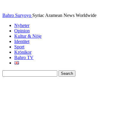
Bahro Suryoyo
Syriac Aramean News Worldwide
Nyheter
Opinion
Kultur & Nöje
Identitet
Sport
Krönikor
Bahro TV