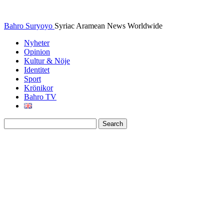
Bahro Suryoyo
Syriac Aramean News Worldwide
Nyheter
Opinion
Kultur & Nöje
Identitet
Sport
Krönikor
Bahro TV