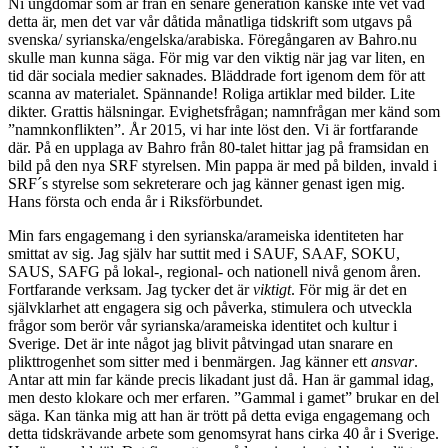
Ni ungdomar som är från en senare generation kanske inte vet vad
detta är, men det var vår dåtida månatliga tidskrift som utgavs på
svenska/ syrianska/engelska/arabiska. Föregångaren av Bahro.nu
skulle man kunna säga. För mig var den viktig när jag var liten, en
tid där sociala medier saknades. Bläddrade fort igenom dem för att
scanna av materialet. Spännande! Roliga artiklar med bilder. Lite
dikter. Grattis hälsningar. Evighetsfrågan; namnfrågan mer känd som
”namnkonflikten”. År 2015, vi har inte löst den. Vi är fortfarande
där. På en upplaga av Bahro från 80-talet hittar jag på framsidan en
bild på den nya SRF styrelsen. Min pappa är med på bilden, invald i
SRF´s styrelse som sekreterare och jag känner genast igen mig.
Hans första och enda år i Riksförbundet.
Min fars engagemang i den syrianska/arameiska identiteten har
smittat av sig. Jag själv har suttit med i SAUF, SAAF, SOKU,
SAUS, SAFG på lokal-, regional- och nationell nivå genom åren.
Fortfarande verksam. Jag tycker det är
viktigt
. För mig är det en
självklarhet att engagera sig och påverka, stimulera och utveckla
frågor som berör vår syrianska/arameiska identitet och kultur i
Sverige. Det är inte något jag blivit påtvingad utan snarare en
plikttrogenhet som sitter med i benmärgen. Jag känner ett
ansvar
.
Antar att min far kände precis likadant just då. Han är gammal idag,
men desto klokare och mer erfaren. ”Gammal i gamet” brukar en del
säga. Kan tänka mig att han är trött på detta eviga engagemang och
detta tidskrävande arbete som genomsyrat hans cirka 40 år i Sverige.