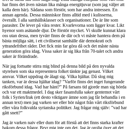
har finns det även nästan lika många energitjuvar (som jag väljer att
kalla dem här). Sådana som förstör, som har andra intressen. En
annan agenda. Dessa människor finns alltid med i kulisserna,
överallt. I alla samhällsklasser och organisationer. De är lite som
parasiter. De lever på våra rester. Kvarlevorna som ligger kvar. Likt
hyenor som asätande djur. De förstör mycket. Vi skulle kunnat klara
oss utan dessa, men tyvärr finns de där och vi måste hantera dem på
bästa möjliga sätt, i ett civiliserat samhälle där demokrati och
yttrandefrihet råder. Det fick min far göra då och det måste nästa
generation göra idag. Vissa saker är sig lika från 70-talet och andra
saker är förändrade.
När jag fortsatte stirra mig blind på denna bild på den nyvalda
styrelsen som ska representera folket tänkte jag genast. Vilket
ansvar. Vilket uppdrag de ålagt sig. Vilka hjältar. Då slog mig
tanken, var är dessa hjältar idag? ”Varför finns det inget fungerande
riksförbund idag. Vad har hänt?” På farsans tid gjorde man sig hörda
och var ett maktmedel. I dag sker fasansfulla saker gentemot vårt
folk i Syrien/Irak (ett desto viktigare ämne som jag får behandla i en
annan text) men jag varken ser eller hör något från vårt riksförbund
eller våra folkvalda syrianska politiker. Jag frågar mig själv: ”vad har
gått snett?”
Jag är varken naiv eller dum för att förstå att det finns starka krafter
bakom dessa frågor. Bryr mig inte om det. Jag är orolig över att det