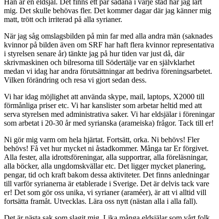
Han är en eldsjäl. Det finns ett par sådana i varje stad har jag lärt
mig. Det skulle behövas fler. Det kommer dagar där jag känner mig
matt, trött och irriterad på alla syrianer.
När jag såg omslagsbilden på min far med alla andra män (saknades
kvinnor på bilden även om SRF har haft flera kvinnor representativa
i styrelsen senare år) tänkte jag på hur tiden var just då, där
skrivmaskinen och bilresorna till Södertälje var en självklarhet
medan vi idag har andra förutsättningar att bedriva föreningsarbetet.
Vilken förändring och resa vi gjort sedan dess.
Vi har idag möjlighet att använda skype, mail, laptops, X2000 till
förmånliga priser etc. Vi har kanslister som arbetar heltid med att
serva styrelsen med administrativa saker. Vi har eldsjälar i föreningar
som arbetat i 20-30 år med syrianska (arameiska) frågor. Tack till er!
Ni gör mig varm om hela hjärtat. Fortsätt, orka. Ni behövs! Fler
behövs! Få vet hur mycket ni åstadkommer. Många tar Er förgivet.
Alla fester, alla idrottsföreningar, alla supportrar, alla föreläsningar,
alla böcker, alla ungdomskvällar etc. Det ligger mycket planering,
pengar, tid och kraft bakom dessa aktiviteter. Det finns anledningar
till varför syrianerna är etablerade i Sverige. Det är delvis tack vare
er! Det som gör oss unika, vi syrianer (araméer), är att vi alltid vill
fortsätta framåt. Utvecklas. Lära oss nytt (nästan alla i alla fall).
Det är nästa sak som slagit mig. Lika många eldsjälar som vårt folk