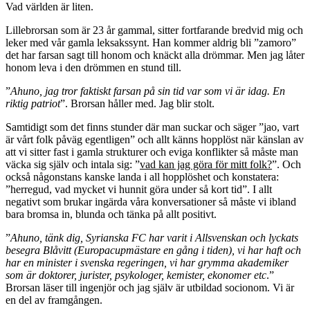
Vad världen är liten.
Lillebrorsan som är 23 år gammal, sitter fortfarande bredvid mig och
leker med vår gamla leksakssynt. Han kommer aldrig bli ”zamoro”
det har farsan sagt till honom och knäckt alla drömmar. Men jag låter
honom leva i den drömmen en stund till.
”
Ahuno, jag tror faktiskt farsan på sin tid var som vi är idag. En
riktig patriot
”. Brorsan håller med. Jag blir stolt.
Samtidigt som det finns stunder där man suckar och säger ”jao, vart
är vårt folk påväg egentligen” och allt känns hopplöst när känslan av
att vi sitter fast i gamla strukturer och eviga konflikter så måste man
väcka sig själv och intala sig: ”
vad kan jag göra för mitt folk?
”. Och
också någonstans kanske landa i all hopplöshet och konstatera:
”herregud, vad mycket vi hunnit göra under så kort tid”. I allt
negativt som brukar ingärda våra konversationer så måste vi ibland
bara bromsa in, blunda och tänka på allt positivt.
”
Ahuno, tänk dig, Syrianska FC har varit i Allsvenskan och lyckats
besegra Blåvitt (Europacupmästare en gång i tiden), vi har haft och
har en minister i svenska regeringen, vi har grymma akademiker
som är doktorer, jurister, psykologer, kemister, ekonomer etc
.”
Brorsan läser till ingenjör och jag själv är utbildad socionom. Vi är
en del av framgången.