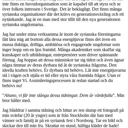
inte finns en huvudorganisation som är kapabel till att styra och se
över folkets intressen i Sverige. Det är beklagligt. Det finns många
syrianska organisationer där det krävs en generationsväxling och ett
nytänkande. Jag är en man med stor tillit till den nya generationen
syrianska ungdomarna.
Jag har under mina verksamma år inom de syrianska föreningarna
fått lära mig att bortom alla dessa energitjuvar finns det även en
massa duktiga, driftiga, ambitiösa och engagerade ungdomar som
inger hopp om en ljus framtid. Många akademiker som skaffar sig
kunskaper och utbildningar, entreprenörer som driver spännande
företag. Jag hoppas att dessa människor tar sig tiden och även ägnar
några timmar av deras dyrbara tid åt de syrianska frågorna. Den
ideella kraften behövs. Er dyrbara tid behövs. Låt inte energitjuvarna
stå i vägen och stjäla er tid eller styra våra framtida frågor. Utan er
finns inget Vi. Assimileringsprocessen är redan startad och du
behövs nu!
”
Ahuno, vi får inte slänga dessa tidningar. Dem är värdefulla
”. Min
bror håller med.
Jag bläddrar i samma tidning och hittar av ren slump ett fotografi på
min svärfar (20 år yngre) som är från Stockholm där han med
vänner och familj är på en syriansk fest i Norsborg. Tar en bild och
skickar den till min fru. Skrattar en stund, häftiga kläder de hade!