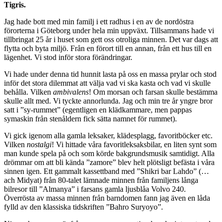
Tigris.
Jag hade bott med min familj i ett radhus i en av de nordöstra
förorterna i Göteborg under hela min uppväxt. Tillsammans hade vi
tillbringat 25 år i huset som gett oss otroliga minnen. Det var dags att
flytta och byta miljö. Från en förort till en annan, från ett hus till en
lägenhet. Vi stod inför stora förändringar.
Vi hade under denna tid hunnit lasta på oss en massa prylar och stod
inför det stora dilemmat att välja vad vi ska kasta och vad vi skulle
behålla. Vilken
ambivalens
! Om morsan och farsan skulle bestämma
skulle allt med. Vi tyckte annorlunda. Jag och min tre år yngre bror
satt i ”sy-rummet” (egentligen en klädkammare, men pappas
symaskin från stenåldern fick sätta namnet för rummet).
Vi gick igenom alla gamla leksaker, klädesplagg, favoritböcker etc.
Vilken
nostalgi
! Vi hittade våra favoritleksaksbilar, en liten synt som
man kunde spela på och som körde bakgrundsmusik samtidigt. Alla
drömmar om att bli kända ”zamore” blev helt plötsligt befästa i våra
sinnen igen. Ett gammalt kassettband med ”Shikri bar Lahdo” (…
ach Midyat) från 80-talet lämnade minnen från familjens långa
bilresor till ”Almanya” i farsans gamla ljusblåa Volvo 240.
Överrösta av massa minnen från barndomen fann jag även en låda
fylld av den klassiska tidskriften ”Bahro Suryoyo”.